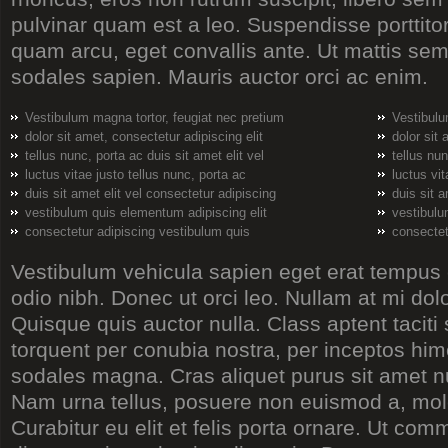
pulvinar quam est a leo. Suspendisse porttitor
quam arcu, eget convallis ante. Ut mattis sem
sodales sapien. Mauris auctor orci ac enim.
Vestibulum magna tortor, feugiat nec pretium
Vestibulu
dolor sit amet, consectetur adipiscing elit
dolor sit 
tellus nunc, porta ac duis sit amet elit vel
tellus nun
luctus vitae justo tellus nunc, porta ac
luctus vit
duis sit amet elit vel consectetur adipiscing
duis sit a
vestibulum quis elementum adipiscing elit
vestibulu
consectetur adipiscing vestibulum quis
consectet
Vestibulum vehicula sapien eget erat tempus
odio nibh. Donec ut orci leo. Nullam at mi dolo
Quisque quis auctor nulla. Class aptent taciti 
torquent per conubia nostra, per inceptos h
sodales magna. Cras aliquet purus sit amet nul
Nam urna tellus, posuere non euismod a, mole
Curabitur eu elit et felis porta ornare. Ut co