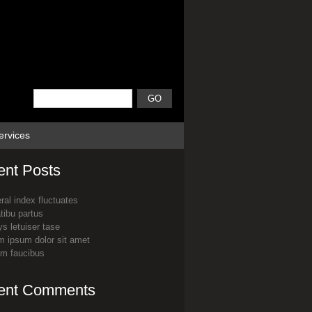
ervices
ent Posts
ral index fluctuates
tibu partus
s letuiser tase
m ipsum dolor sit amet
am faucibus
ent Comments