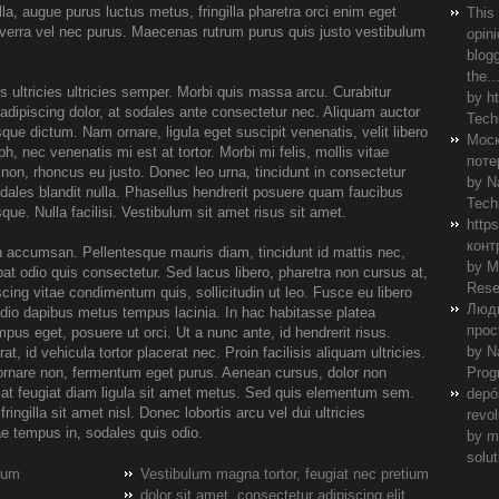
gilla, augue purus luctus metus, fringilla pharetra orci enim eget
This 
viverra vel nec purus. Maecenas rutrum purus quis justo vestibulum
opini
blog
the..
s ultricies ultricies semper. Morbi quis massa arcu. Curabitur
by
h
 adipiscing dolor, at sodales ante consectetur nec. Aliquam auctor
Tech
sque dictum. Nam ornare, ligula eget suscipit venenatis, velit libero
Моск
bh, nec venenatis mi est at tortor. Morbi mi felis, mollis vitae
поте
 non, rhoncus eu justo. Donec leo urna, tincidunt in consectetur
by
N
odales blandit nulla. Phasellus hendrerit posuere quam faucibus
Tech
que. Nulla facilisi. Vestibulum sit amet risus sit amet.
http
конт
ccumsan. Pellentesque mauris diam, tincidunt id mattis nec,
by M
t odio quis consectetur. Sed lacus libero, pharetra non cursus at,
Rese
scing vitae condimentum quis, sollicitudin ut leo. Fusce eu libero
Люди
 odio dapibus metus tempus lacinia. In hac habitasse platea
прос
mpus eget, posuere ut orci. Ut a nunc ante, id hendrerit risus.
by
N
rat, id vehicula tortor placerat nec. Proin facilisis aliquam ultricies.
 ornare non, fermentum eget purus. Aenean cursus, dolor non
Prog
i, at feugiat diam ligula sit amet metus. Sed quis elementum sem.
depó
ringilla sit amet nisl. Donec lobortis arcu vel dui ultricies
revo
e tempus in, sodales quis odio.
by
m
solut
tium
Vestibulum magna tortor, feugiat nec pretium
dolor sit amet, consectetur adipiscing elit