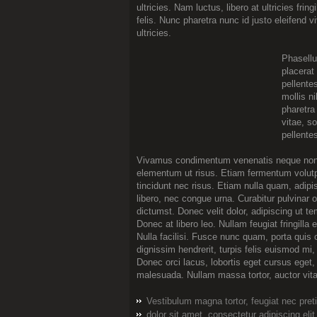
ultricies. Nam luctus, libero at ultricies frin
felis. Nunc pharetra nunc id justo eleifend 
ultricies.
Phasellu
placerat
pellente
mollis ni
pharetra
vitae, s
pellentes
Vivamus condimentum venenatis neque non a
elementum ut risus. Etiam fermentum volutpa
tincidunt nec risus. Etiam nulla quam, adipi
libero, nec congue urna. Curabitur pulvinar
dictumst. Donec velit dolor, adipiscing ut te
Donec at libero leo. Nullam feugiat fringilla e
Nulla facilisi. Fusce nunc quam, porta quis
dignissim hendrerit, turpis felis euismod m
Donec orci lacus, lobortis eget cursus eget, f
malesuada. Nullam massa tortor, auctor vita
Vestibulum magna tortor, feugiat nec pre
dolor sit amet, consectetur adipiscing elit