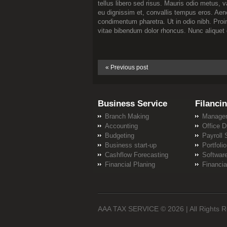
tellus libero sed risus. Mauris odio metus, v
eu dignissim et, convallis tempus eros. Aene
condimentum pharetra. Ut in odio nibh. Proin
vitae bibendum dolor rhoncus. Nunc aliquet 
« Previous post
Business Service
Filanci
Branch Making
Managem
Accounting
Office D
Budgeting
Payroll 
Business start-up
Portfol
Cashflow Forecasting
Software
Financial Planing
Financia
AAA TAX SERVICE
© 2026 | All Rights 