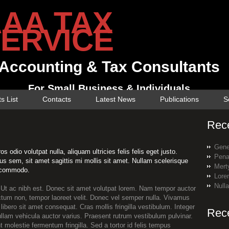
AA TAX
ERVICE
Accounting & Tax Consultants
For Small Business & Individuals
ts List
Contacts
Latest News
Publications
S
Rec
Gene
 odio volutpat nulla, aliquam ultricies felis felis eget justo.
Pena
us sem, sit amet sagittis mi mollis sit amet. Nullam scelerisque
Merty
o commodo.
Lore
Null
. Ut ac nibh est. Donec sit amet volutpat lorem. Nam tempor auctor
tum non, tempor laoreet velit. Donec vel semper nulla. Vivamus
libero sit amet consequat. Cras mollis fringilla vestibulum. Integer
Rec
ullam vehicula auctor varius. Praesent rutrum vestibulum pulvinar.
molestie fermentum fringilla. Sed a tortor id felis tempus