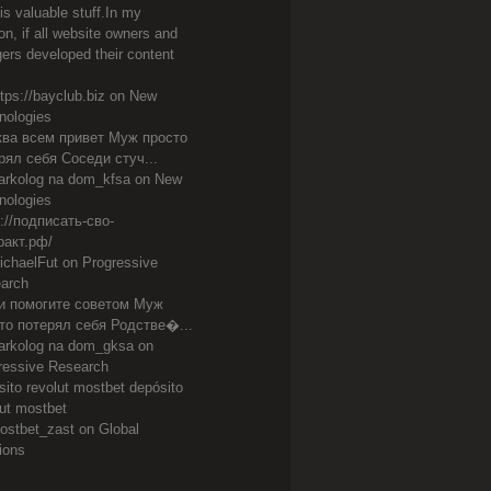
is valuable stuff.In my
on, if all website owners and
gers developed their content
.
ttps://bayclub.biz
on
New
nologies
ва всем привет Муж просто
рял себя Соседи стуч...
arkolog na dom_kfsa
on
New
nologies
s://подписать-сво-
ракт.рф/
ichaelFut on
Progressive
arch
 помогите советом Муж
то потерял себя Родстве�...
arkolog na dom_gksa
on
ressive Research
sito revolut mostbet depósito
lut mostbet
ostbet_zast
on
Global
ions