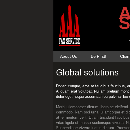
A
S
About Us
Be First!
Clien
Global solutions
Donec congue, eros at faucibus faucibus, eros
Aliquam erat volutpat. Nullam pretium rhonc
dolor eget neque accumsan eu pulvinar le
Morbi ullamcorper dictum libero ac eleifend
commodo. Nam orci urna, ullamcorper et dic
at fermentum velit. Etiam tincidunt faucibus 
vitae ligula ut massa scelerisque viverra. N
Suspendisse viverra luctus dictum. Praesent 