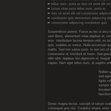
tellus nunc, porta ac duis sit amet elit vel
luctus vitae justo tellus nunc, porta ac
duis sit amet elit vel consectetur adipisci
vestibulum quis elementum adipiscing eli
consectetur adipiscing vestibulum quis
Suspendisse potenti. Fusce eu leo ut arcu l
sem libero, elementum vitae dapibus et, ven
eros. Vestibulum lacinia tempus velit, eu luct
quis, sodales ac metus. Nulla accumsan qua
mattis. Sed non varius justo. In non orci id e
consectetur id, tincidunt et lorem. Sed grav
nibh nibh, dapibus non dignissim et, feugiat
sapien. Nam eget tellus nunc, at sagittis an
Nullam pl
sed eges
ligula v
semper t
tincidun
faucibus
Donec magna lectus, suscipit id rutrum sodal
consequat quis nisi. Curabitur ornare, enim 