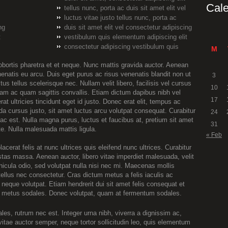
Cal
tellus nunc, porta ac duis sit amet elit vel
luctus vitae justo tellus nunc, porta ac
ng
duis sit amet elit vel consectetur adipiscing
t
vestibulum quis elementum adipiscing elit
consectetur adipiscing vestibulum quis
M
obortis pharetra et et neque. Nunc mattis gravida auctor. Aenean
enatis eu arcu. Duis eget purus ac risus venenatis blandit non ut
3
us tellus scelerisque nec. Nullam velit libero, facilisis vel cursus
10
m ac quam sagittis convallis. Etiam dictum dapibus nibh vel
17
rat ultricies tincidunt eget id justo. Donec erat elit, tempus ac
ida cursus justo, sit amet luctus arcu volutpat consequat. Curabitur
24
 ac est. Nulla magna purus, luctus et faucibus at, pretium sit amet
31
te. Nulla malesuada mattis ligula.
« Feb
acerat felis at nunc ultrices quis eleifend nunc ultrices. Curabitur
tas massa. Aenean auctor, libero vitae imperdiet malesuada, velit
ehicula odio, sed volutpat nulla nisi nec mi. Maecenas mollis
ellus nec consectetur. Cras dictum metus a felis iaculis ac
t neque volutpat. Etiam hendrerit dui sit amet felis consequat et
 metus sodales. Donec volutpat, quam at fermentum sodales.
es, rutrum nec est. Integer urna nibh, viverra a dignissim ac,
vitae auctor semper, neque tortor sollicitudin leo, quis elementum