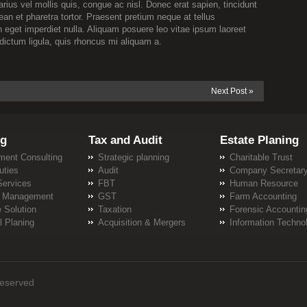
arius vel mollis quis, congue ac nisl. Donec erat sapien, tincidunt
an et pharetra tortor. Praesent pretium neque at tellus
 eget imperdiet nulla. Aliquam posuere leo vitae ipsum laoreet
dictum ligula, quis rhoncus mi aliquam a.
Next Post »
ng
Tax and Audit
Estate Planing
ent Consulting
Strategic planning
Charitable Trust
uties
Audit
Company Secretar
Services
FBT
Human Resource
io Management
GST
Farm Accounting
 Solution
Taxation
Forensic Accountin
l Planing
Acquisition & Mergers
Information Techno
Reserved