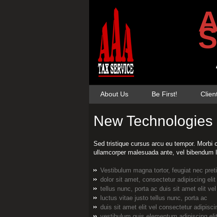
A
S
About Us
Be First!
Clien
New Technologies
Sed tristique cursus arcu eu tempor. Morbi 
ullamcorper malesuada ante, vel bibendum l
Vestibulum magna tortor, feugiat nec pre
dolor sit amet, consectetur adipiscing elit
tellus nunc, porta ac duis sit amet elit vel
luctus vitae justo tellus nunc, porta ac
duis sit amet elit vel consectetur adipisci
vestibulum quis elementum adipiscing eli