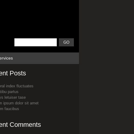
ervices
ent Posts
ral index fluctuates
tibu partus
s letuiser tase
m ipsum dolor sit amet
am faucibus
ent Comments