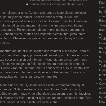
Прин
consectetur adipiscing vestibulum quis
уточ
by
M
ac, aliquet ut ante. Aenean quis erat eu justo aliquet vehicula
solut
l ipsum gravida tempor. Aenean lobortis tempus nisi, nec
Всем
r massa placerat arcu auctor id iaculis ipsum fringilla. Fusce vel
Заму
obortis adipiscing magna, at viverra enim ornare vel. Integer
 pretium eu. Pellentesque habitant morbi tristique senectus et
школ
. Aenean auctor, mauris sed imperdiet vestibulum, justo lorem
by
S
 amet tortor. Phasellus congue accumsan auctor. Quisque turpis
Tech
t risus.
I wa
my c
ementum mauris at nulla sagittis non volutpat nisl congue. Nam et
this 
uris. Sed diam turpis, posuere sed laoreet quis, ultricies ut purus.
o...
tate sodales sapien vel interdum. Nunc dictum varius lorem quis
by
k
t. Donec vel magna eu felis condimentum tristique sit amet sit
Tech
 Donec vitae orci sit amet metus consectetur cursus. Vestibulum
В да
ero, molestie non fermentum at, iaculis vitae augue. Cum sociis
вним
penatibus et magnis dis parturient montes.
by G
Слуш
Mauris ut nisi nisl. Quisque iaculis nibh vel magna consequat
пост
s feugiat. Nullam malesuada ornare ultrices. Sed orci dolor,
беше
rci. Sed ornare, metus vitae bibendum vestibulum, sem nisl faucibus
by
M
. Mauris leo felis, tincidunt quis accumsan a, eleifend a erat. Sed
New 
or. Donec id orci in nibh viverra faucibus.