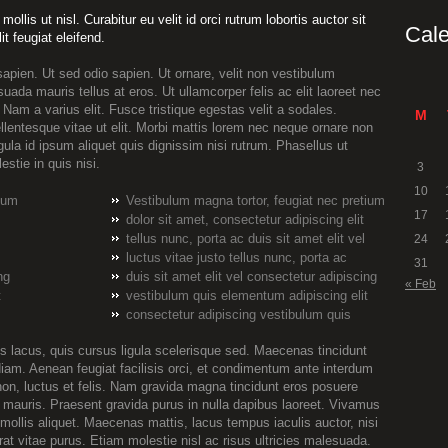
ollis ut nisl. Curabitur eu velit id orci rutrum lobortis auctor sit
Cal
t feugiat eleifend.
apien. Ut sed odio sapien. Ut ornare, velit non vestibulum
suada mauris tellus at eros. Ut ullamcorper felis ac elit laoreet nec
 Nam a varius elit. Fusce tristique egestas velit a sodales.
M
entesque vitae ut elit. Morbi mattis lorem nec neque ornare non
gula id ipsum aliquet quis dignissim nisi rutrum. Phasellus ut
estie in quis nisi.
3
10
tium
Vestibulum magna tortor, feugiat nec pretium
17
dolor sit amet, consectetur adipiscing elit
tellus nunc, porta ac duis sit amet elit vel
24
luctus vitae justo tellus nunc, porta ac
31
ng
duis sit amet elit vel consectetur adipiscing
« Feb
t
vestibulum quis elementum adipiscing elit
consectetur adipiscing vestibulum quis
s lacus, quis cursus ligula scelerisque sed. Maecenas tincidunt
 diam. Aenean feugiat facilisis orci, et condimentum ante interdum
on, luctus et felis. Nam gravida magna tincidunt eros posuere
a mauris. Praesent gravida purus in nulla dapibus laoreet. Vivamus
a mollis aliquet. Maecenas mattis, lacus tempus iaculis auctor, nisi
rat vitae purus. Etiam molestie nisl ac risus ultricies malesuada.