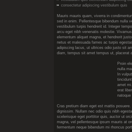
consectetur adipiscing vestibulum quis
Mauris mauris quam, viverra in condimentum 
sed in enim. Pellentesque bibendum nulla ve
vestibulum turpis hendrerit id. Integer tempo
arcu eget nibh venenatis molestie. Vivamus l
elementum aliquet magna, et hendrerit justo
netus et malesuada fames ac turpis egestas
adipiscing lacus, ut ultrices odio justo sit
diam, tempus sit amet tempus ut, placerat a
Proin el
nulla ma
In vulpu
tincidun
amet mi.
erat lib
natoque 
Cras pretium diam eget est mattis posuere. 
dignissim. Nullam nec odio quis nibh egesta
scelerisque eget porttitor quis, auctor ut o
magna, vel pellentesque ipsum mauris at orci
fermentum neque bibendum mi rhoncus porttit