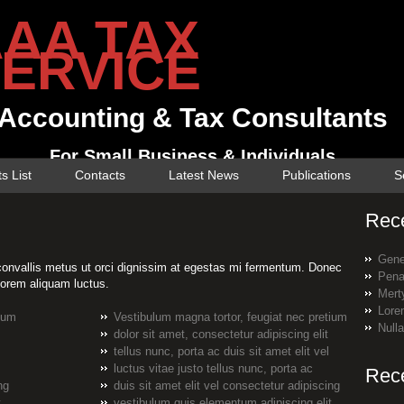
AA TAX
ERVICE
Accounting & Tax Consultants
For Small Business & Individuals
ts List
Contacts
Latest News
Publications
S
Rec
Gene
convallis metus ut orci dignissim at egestas mi fermentum. Donec
Pena
orem aliquam luctus.
Merty
Lore
tium
Vestibulum magna tortor, feugiat nec pretium
Null
dolor sit amet, consectetur adipiscing elit
tellus nunc, porta ac duis sit amet elit vel
luctus vitae justo tellus nunc, porta ac
Rec
ng
duis sit amet elit vel consectetur adipiscing
t
vestibulum quis elementum adipiscing elit