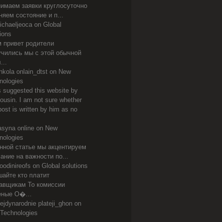
имаем заявки круглосуточно
няем состояние и п...
ichaeljeoca
on
Global
ions
 привет родители
чились мы с этой обычной
...
hkola onlain_dtst
on
New
nologies
s suggested this website by
ousin. I am not sure whether
post is written by him as no
asyna online
on
New
nologies
нной статье мы акцентируем
ание на важности по...
oodinireofs on
Global solutions
айте кто платит
авщикам То комиссии
ные О�...
ejdynarodnie plateji_ghon
on
Technologies