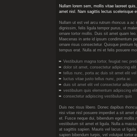
Nullam lorem sem, mollis vitae laoreet quis, m
amet nisl. Nam sagittis lectus scelerisque eli
Nullam ut est vel arcu rutrum rhoncus a ac s
dignissim, felis ligula tempor purus, ut male
ornare tortor mollis. Duis sit amet quam leo.
Maecenas in ante id ipsum condimentum pell
ornare risus consectetur. Quisque pretium li
tempus erat. Nulla at mi et felis posuere mol
Vestibulum magna tortor, feugiat nec pre
dolor sit amet, consectetur adipiscing elit
tellus nunc, porta ac duis sit amet elit vel
luctus vitae justo tellus nunc, porta ac
duis sit amet elit vel consectetur adipisci
vestibulum quis elementum adipiscing eli
consectetur adipiscing vestibulum quis
Duis nec risus libero. Donec dapibus rhoncu
nisi vitae nisl posuere imperdiet a sit amet
et. Fusce neque dui, bibendum eget mollis n
vestibulum sit amet et ligula. Nulla a mass
at sagittis sapien. Mauris vel lacus ut ligul
sapien bibendum turpis, vel volutpat tortor e